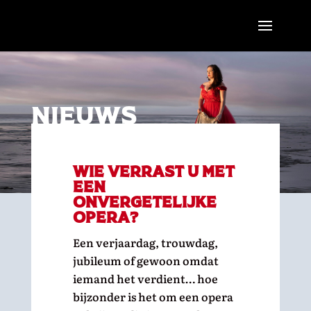
Nieuws
Wie verrast u met
een
onvergetelijke
opera?
Een verjaardag, trouwdag,
jubileum of gewoon omdat
iemand het verdient… hoe
bijzonder is het om een opera