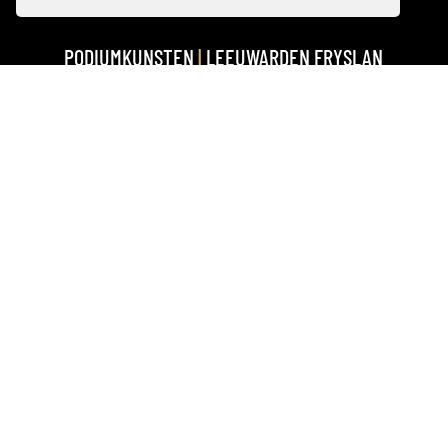
PARTNERS:
BLOCKBUSTERFONDS
|
WADDENFONDS
|
PROVINSJE FRYSLÂN
|
FONDS
PODIUMKUNSTEN
|
LEEUWARDEN FRYSLÂN
2028
|
PRINS BERNHARD CULTUURFONDS
|
FB
ORANJEWOUD
|
GEMEENTE NOARDEAST-
FRYSLÂN
|
IEPEN MIENSKIPSFÛNS
|
REGIO DEAL
NOORDOOST FRYSLÂN
AANGRIJPEND
LOCATIETHEATER IN
DE OPEN LUCHT,
OMRINGD DOOR DE