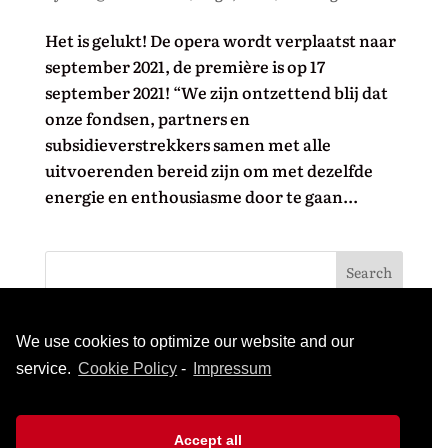
Het is gelukt! De opera wordt verplaatst naar
september 2021, de première is op 17
september 2021! “We zijn ontzettend blij dat
onze fondsen, partners en
subsidieverstrekkers samen met alle
uitvoerenden bereid zijn om met dezelfde
energie en enthousiasme door te gaan...
Recent Posts
We use cookies to optimize our website and our
ZANGERS GEZOCHT VOOR KOOR OPERA
service.
Cookie Policy
-
Impressum
PETER GRIMES
OPERA PETER GRIMES NAAR SEPTEMBER
Accept all
2021