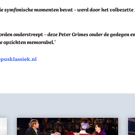
ooie symfonische momenten bevat – werd door het volbezett
orden onderstreept – deze
Peter Grimes
onder de gedegen en
e opzichten memorabel.’
opusklassiek.nl