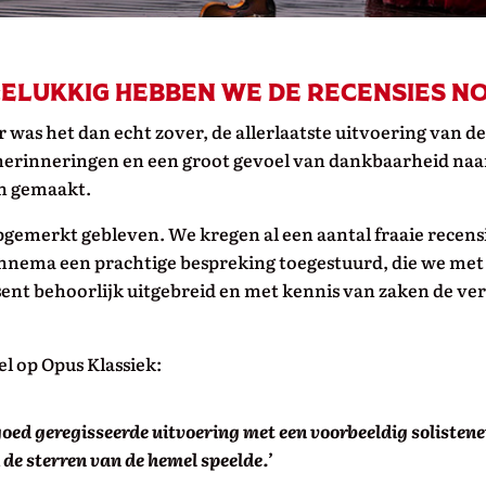
gelukkig hebben we de recensies no
 was het dan echt zover, de allerlaatste uitvoering van
e herinneringen en een groot gevoel van dankbaarheid naar
en gemaakt.
nopgemerkt gebleven. We kregen al een aantal fraaie recens
ennema een prachtige bespreking toegestuurd, die we m
nt behoorlijk uitgebreid en met kennis van zaken de ver
kel op Opus Klassiek:
goed geregisseerde uitvoering met een voorbeeldig solisten
 de sterren van de hemel speelde.’