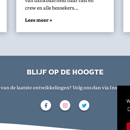
van dankbaarheid naar cast en
crew en alle bezoekers...
Lees meer »
blijf op de hoogte
n van de laatste ontwikkelingen? Volg ons dan via Instagr
W
C