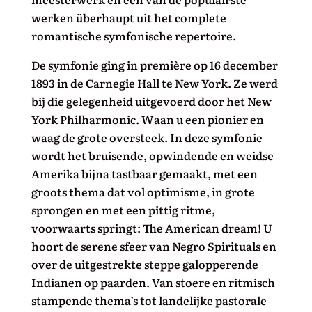
werken überhaupt uit het complete
romantische symfonische repertoire.
De symfonie ging in première op 16 december
1893 in de Carnegie Hall te New York. Ze werd
bij die gelegenheid uitgevoerd door het New
York Philharmonic. Waan u een pionier en
waag de grote oversteek. In deze symfonie
wordt het bruisende, opwindende en weidse
Amerika bijna tastbaar gemaakt, met een
groots thema dat vol optimisme, in grote
sprongen en met een pittig ritme,
voorwaarts springt: The American dream! U
hoort de serene sfeer van Negro Spirituals en
over de uitgestrekte steppe galopperende
Indianen op paarden. Van stoere en ritmisch
stampende thema’s tot landelijke pastorale