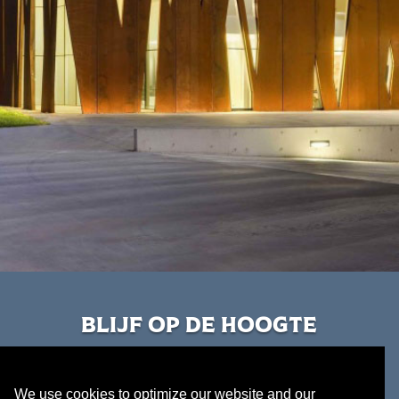
blijf op de hoogte
Wilt u op de hoogte blijven van de laatste
ontwikkelingen? Volg ons dan via Instagram,
We use cookies to optimize our website and our